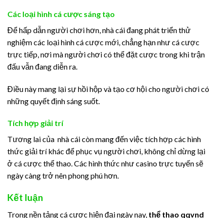
Các loại hình cá cược sáng tạo
Để hấp dẫn người chơi hơn, nhà cái đang phát triển thử
nghiệm các loại hình cá cược mới, chẳng hạn như cá cược
trực tiếp, nơi mà người chơi có thể đặt cược trong khi trận
đấu vẫn đang diễn ra.
Điều này mang lại sự hồi hộp và tạo cơ hội cho người chơi có
những quyết định sáng suốt.
Tích hợp giải trí
Tương lai của nhà cái còn mang đến việc tích hợp các hình
thức giải trí khác để phục vụ người chơi, không chỉ dừng lại
ở cá cược thể thao. Các hình thức như casino trực tuyến sẽ
ngày càng trở nên phong phú hơn.
Kết luận
Trong nền tảng cá cược hiện đại ngày nay,
thể thao qqvnd