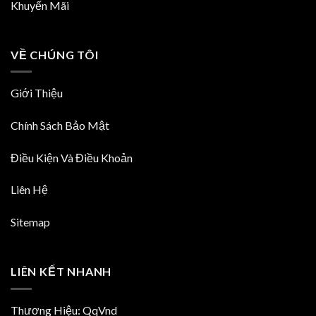
Khuyến Mãi
VỀ CHÚNG TÔI
Giới Thiệu
Chính Sách Bảo Mật
Điều Kiện Và Điều Khoản
Liên Hệ
Sitemap
LIÊN KẾT NHANH
Thương Hiệu: QqVnd