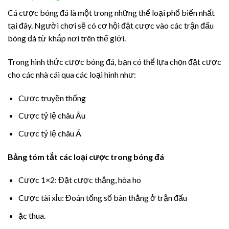
Cá cược bóng đá là một trong những thể loại phổ biến nhất
tại đây. Người chơi sẽ có cơ hội đặt cược vào các trận đấu
bóng đá từ khắp nơi trên thế giới.
Trong hình thức cược bóng đá, bạn có thể lựa chọn đặt cược
cho các nhà cái qua các loại hình như:
Cược truyền thống
Cược tỷ lệ châu Âu
Cược tỷ lệ châu Á
Bảng tóm tắt các loại cược trong bóng đá
Cược 1×2: Đặt cược thắng, hòa ho
Cược tài xỉu: Đoán tổng số bàn thắng ở trận đấu
ặc thua.