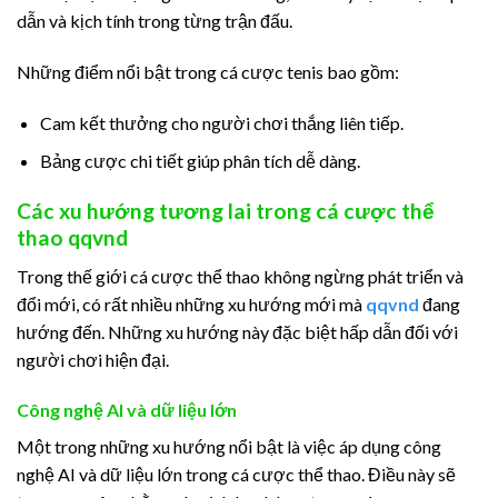
dẫn và kịch tính trong từng trận đấu.
Những điểm nổi bật trong cá cược tenis bao gồm:
Cam kết thưởng cho người chơi thắng liên tiếp.
Bảng cược chi tiết giúp phân tích dễ dàng.
Các xu hướng tương lai trong cá cược thể
thao qqvnd
Trong thế giới cá cược thể thao không ngừng phát triển và
đổi mới, có rất nhiều những xu hướng mới mà
qqvnd
đang
hướng đến. Những xu hướng này đặc biệt hấp dẫn đối với
người chơi hiện đại.
Công nghệ AI và dữ liệu lớn
Một trong những xu hướng nổi bật là việc áp dụng công
nghệ AI và dữ liệu lớn trong cá cược thể thao. Điều này sẽ