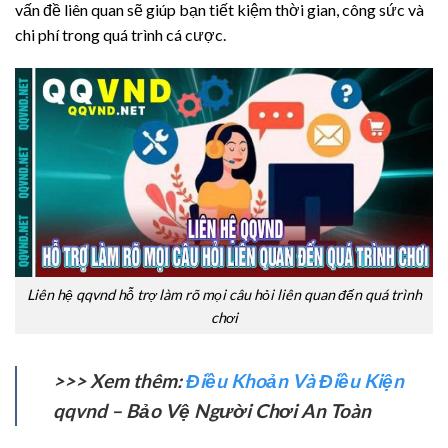
vấn đề liên quan sẽ giúp bạn tiết kiệm thời gian, công sức và
chi phí trong quá trình cá cược.
Liên hệ qqvnd hỗ trợ làm rõ mọi câu hỏi liên quan đến quá trình
chơi
>>> Xem thêm:
Điều Khoản Và Điều Kiện
qqvnd – Bảo Vệ Người Chơi An Toàn