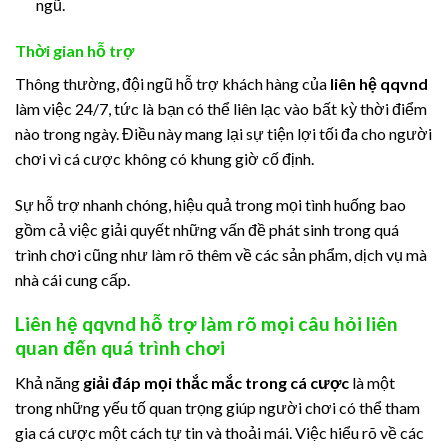
ngũ.
Thời gian hỗ trợ
Thông thường, đội ngũ hỗ trợ khách hàng của
liên hệ qqvnd
làm việc 24/7, tức là bạn có thể liên lạc vào bất kỳ thời điểm
nào trong ngày. Điều này mang lại sự tiện lợi tối đa cho người
chơi vì cá cược không có khung giờ cố định.
Sự hỗ trợ nhanh chóng, hiệu quả trong mọi tình huống bao
gồm cả việc giải quyết những vấn đề phát sinh trong quá
trình chơi cũng như làm rõ thêm về các sản phẩm, dịch vụ mà
nhà cái cung cấp.
Liên hệ qqvnd hỗ trợ làm rõ mọi câu hỏi liên
quan đến quá trình chơi
Khả năng
giải đáp mọi thắc mắc trong cá cược
là một
trong những yếu tố quan trọng giúp người chơi có thể tham
gia cá cược một cách tự tin và thoải mái. Việc hiểu rõ về các