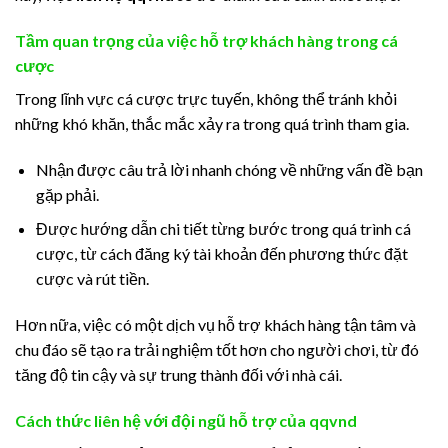
Tầm quan trọng của việc hỗ trợ khách hàng trong cá
cược
Trong lĩnh vực cá cược trực tuyến, không thể tránh khỏi
những khó khăn, thắc mắc xảy ra trong quá trình tham gia.
Nhận được câu trả lời nhanh chóng về những vấn đề bạn
gặp phải.
Được hướng dẫn chi tiết từng bước trong quá trình cá
cược, từ cách đăng ký tài khoản đến phương thức đặt
cược và rút tiền.
Hơn nữa, việc có một dịch vụ hỗ trợ khách hàng tận tâm và
chu đáo sẽ tạo ra trải nghiệm tốt hơn cho người chơi, từ đó
tăng độ tin cậy và sự trung thành đối với nhà cái.
Cách thức liên hệ với đội ngũ hỗ trợ của qqvnd