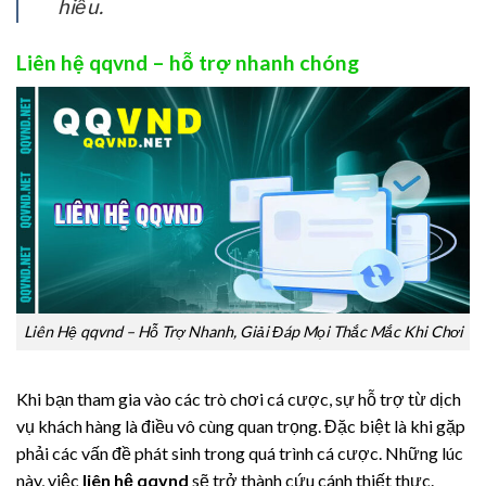
hiểu.
Liên hệ qqvnd – hỗ trợ nhanh chóng
Liên Hệ qqvnd – Hỗ Trợ Nhanh, Giải Đáp Mọi Thắc Mắc Khi Chơi
Khi bạn tham gia vào các trò chơi cá cược, sự hỗ trợ từ dịch
vụ khách hàng là điều vô cùng quan trọng. Đặc biệt là khi gặp
phải các vấn đề phát sinh trong quá trình cá cược. Những lúc
này, việc
liên hệ qqvnd
sẽ trở thành cứu cánh thiết thực.