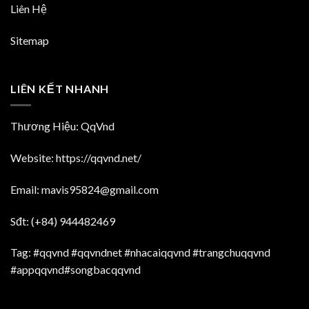
Liên Hệ
Sitemap
LIÊN KẾT NHANH
Thương Hiệu: QqVnd
Website: https://qqvnd.net/
Email:
mavis95824@gmail.com
Sđt: (+84) 944482469
Tag: #qqvnd #qqvndnet #nhacaiqqvnd #trangchuqqvnd
#appqqvnd#songbacqqvnd