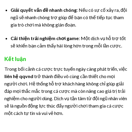
Giải quyết vấn đề nhanh chóng
: Nếu có sự cố xảy ra, đội
ngũ sẽ nhanh chóng trợ giúp để bạn có thể tiếp tục tham
gia trò chơi mà không gián đoạn.
Cải thiện trải nghiệm chơi game
: Một dịch vụ hỗ trợ tốt
sẽ khiến bạn cảm thấy hài lòng hơn trong mỗi lần cược.
Kết luận
Trong bối cảnh cá cược trực tuyến ngày càng phát triển, việc
liên hệ qqvnd
trở thành điều vô cùng cần thiết cho mọi
người chơi. Hệ thống hỗ trợ khách hàng không chỉ giúp giải
đáp mọi thắc mắc trong cá cược mà còn nâng cao giá trị trải
nghiệm cho người dùng. Dịch vụ tận tâm từ đội ngũ nhân viên
sẽ là nguồn động lực thúc đẩy người chơi tham gia cá cược
một cách tự tin và vui vẻ hơn.