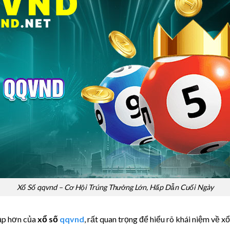
Xổ Số qqvnd – Cơ Hội Trúng Thưởng Lớn, Hấp Dẫn Cuối Ngày
ạp hơn của
xổ số
qqvnd
, rất quan trọng để hiểu rõ khái niệm về xổ