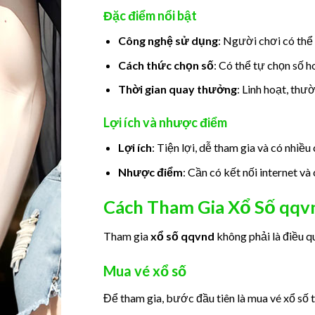
Đặc điểm nổi bật
Công nghệ sử dụng
: Người chơi có thể
Cách thức chọn số
: Có thể tự chọn số 
Thời gian quay thưởng
: Linh hoạt, thư
Lợi ích và nhược điểm
Lợi ích
: Tiện lợi, dễ tham gia và có nhiề
Nhược điểm
: Cần có kết nối internet và
Cách Tham Gia Xổ Số qqv
Tham gia
xổ số qqvnd
không phải là điều q
Mua vé xổ số
Để tham gia, bước đầu tiên là mua vé xổ số 