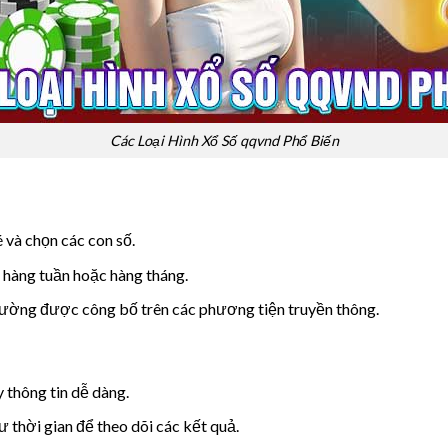
Các Loại Hình Xổ Số qqvnd Phổ Biến
 và chọn các con số.
 hàng tuần hoặc hàng tháng.
hường được công bố trên các phương tiện truyền thông.
y thông tin dễ dàng.
tư thời gian để theo dõi các kết quả.