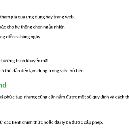
 tham gia qua ứng dụng hay trang web.
hoặc cho hệ thống chọn ngẫu nhiên.
ờng diễn ra hàng ngày.
u chương trình khuyến mãi.
 có thể dẫn đến lạm dụng trong việc bỏ tiền.
nd
uá phức tạp, nhưng cũng cần nắm được một số quy định và cách thứ
từ các kênh chính thức hoặc đại lý đã được cấp phép.