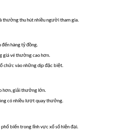
à thường thu hút nhiều người tham gia.
n đến hàng tỷ đồng.
g giá vé thường cao hơn.
tổ chức vào những dịp đặc biệt.
o hơn, giải thưởng lớn.
hông có nhiều lượt quay thưởng.
 phổ biến trong lĩnh vực xổ số hiện đại.